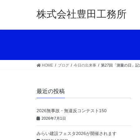
コ
ナ
ン
ビ
株式会社豊田工務所
テ
ゲ
ン
ー
ツ
シ
へ
ョ
ス
ン
キ
に
ッ
移
HOME
ブログ
今日の出来事
第27回「測量の日」記
プ
動
最近の投稿
2026無事故・無違反コンテスト150
2026年7月1日
みらい建設フェスタ2026が開催されます