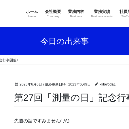
ホーム
会社概要
業務内容
業務実績
社員
Home
Company
Business
Business results
Staff 
今日の出来事
念行事開催♪
2023年6月6日
/ 最終更新日時 :
2023年6月9日
kktoyoda1
第27回「測量の日」記念行
先週の話ですみません( ;∀;)