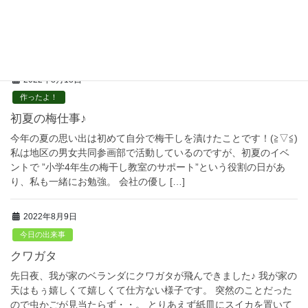
今日は地籍工程管理士検定試験の合格発表の日でした。 弊社で
は、1名の測量士が受験。 7月4日に受験し、今日の発表まで、も
ぅ～毎日がドキドキのようでした(^-^; さ～て！結果は、、、！
「合格」 さすがです！！おめでとう […]
2022年8月18日
作ったよ！
初夏の梅仕事♪
今年の夏の思い出は初めて自分で梅干しを漬けたことです！(≧▽≦)
私は地区の男女共同参画部で活動しているのですが、初夏のイベ
ントで ”小学4年生の梅干し教室のサポート”という役割の日があ
り、私も一緒にお勉強。 会社の優し […]
2022年8月9日
今日の出来事
クワガタ
先日夜、我が家のベランダにクワガタが飛んできました♪ 我が家の
天はもぅ嬉しくて嬉しくて仕方ない様子です。 突然のことだった
ので虫かごが見当たらず・・。 とりあえず紙皿にスイカを置いて