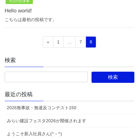
今日の出来事
Hello world!
こちらは最初の投稿です。
投
固
固
固
«
1
…
7
8
定
定
定
稿
ペ
ペ
ペ
検索
ナ
ー
ー
ー
ジ
ジ
ジ
ビ
ゲ
ー
最近の投稿
シ
2026無事故・無違反コンテスト150
ョ
みらい建設フェスタ2026が開催されます
ン
ようこそ新入社員さん(^－^)